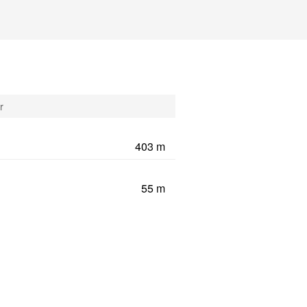
r
403 m
55 m