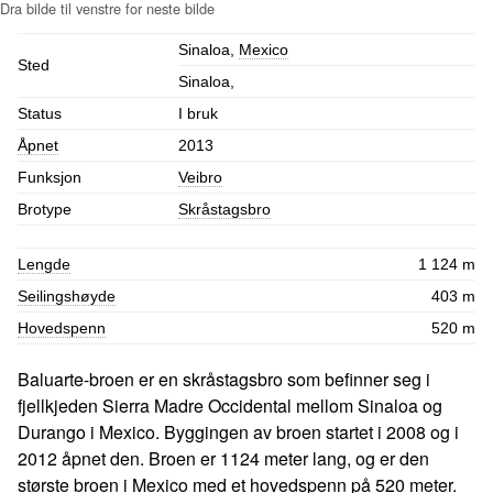
Sinaloa,
Mexico
Sted
Sinaloa,
Status
I bruk
Åpnet
2013
Funksjon
Veibro
Brotype
Skråstagsbro
Lengde
1 124 m
Seilingshøyde
403 m
Hovedspenn
520 m
Baluarte-broen er en skråstagsbro som befinner seg i
fjellkjeden Sierra Madre Occidental mellom Sinaloa og
Durango i Mexico. Byggingen av broen startet i 2008 og i
2012 åpnet den. Broen er 1124 meter lang, og er den
største broen i Mexico med et hovedspenn på 520 meter.