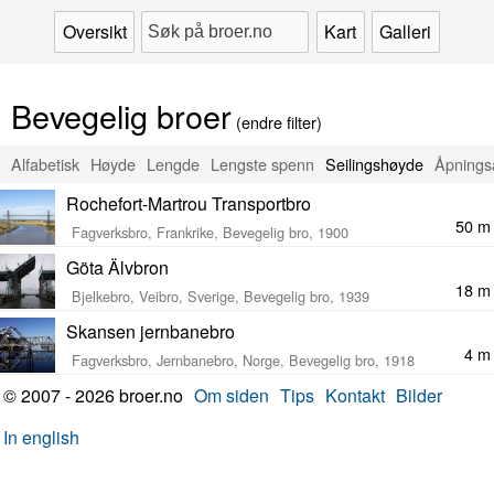
Oversikt
Kart
Galleri
Bevegelig broer
(endre filter)
Alfabetisk
Høyde
Lengde
Lengste spenn
Seilingshøyde
Åpnings
Rochefort-Martrou Transportbro
50 m
Fagverksbro, Frankrike, Bevegelig bro, 1900
Göta Älvbron
18 m
Bjelkebro, Veibro, Sverige, Bevegelig bro, 1939
Skansen jernbanebro
4 m
Fagverksbro, Jernbanebro, Norge, Bevegelig bro, 1918
© 2007 - 2026 broer.no
Om siden
Tips
Kontakt
Bilder
In english