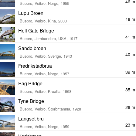
46 m
Buebro, Veibro, Norge, 1955
Lupu Broen
46 m
Buebro, Veibro, Kina, 2003
Hell Gate Bridge
41 m
Buebro, Jernbanebro, USA, 1917
Sandö broen
40 m
Buebro, Veibro, Sverige, 1943
Fredrikstadbrua
39 m
Buebro, Veibro, Norge, 1957
Pag Bridge
35 m
Buebro, Veibro, Kroatia, 1968
Tyne Bridge
26 m
Buebro, Veibro, Storbritannia, 1928
Langset bru
23 m
Buebro, Veibro, Norge, 1959