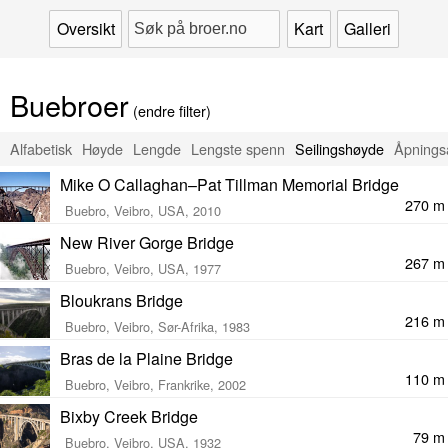
Oversikt
Kart
Galleri
Buebroer
(endre filter)
Alfabetisk
Høyde
Lengde
Lengste spenn
Seilingshøyde
Åpnings
Mike O Callaghan–Pat Tillman Memorial Bridge
270 m
Buebro, Veibro, USA, 2010
New River Gorge Bridge
267 m
Buebro, Veibro, USA, 1977
Bloukrans Bridge
216 m
Buebro, Veibro, Sør-Afrika, 1983
Bras de la Plaine Bridge
110 m
Buebro, Veibro, Frankrike, 2002
Bixby Creek Bridge
79 m
Buebro, Veibro, USA, 1932