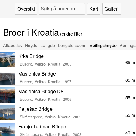
Oversikt
Kart
Galleri
Broer i Kroatia
(endre filter)
Alfabetisk
Høyde
Lengde
Lengste spenn
Seilingshøyde
Åpnings
Krka Bridge
65 m
Buebro, Veibro, Kroatia, 2005
Maslenica Bridge
65 m
Buebro, Veibro, Kroatia, 1997
Maslenica Bridge D8
55 m
Buebro, Veibro, Kroatia, 2005
Pelješac Bridge
55 m
Skråstagsbro, Veibro, Kroatia, 2022
Franjo Tuđman Bridge
49 m
Skråstagsbro, Veibro, Kroatia, 2002