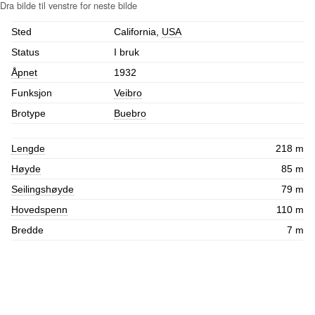
Sted
California,
USA
Status
I bruk
Åpnet
1932
Funksjon
Veibro
Brotype
Buebro
Lengde
218 m
Høyde
85 m
Seilingshøyde
79 m
Hovedspenn
110 m
Bredde
7 m