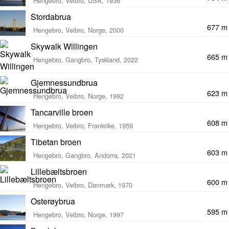
Hengebro, Veibro, USA, 1936
Stordabrua
677 m
Hengebro, Veibro, Norge, 2000
Skywalk Willingen
665 m
Hengebro, Gangbro, Tyskland, 2022
Gjemnessundbrua
623 m
Hengebro, Veibro, Norge, 1992
Tancarville broen
608 m
Hengebro, Veibro, Frankrike, 1959
Tibetan broen
603 m
Hengebro, Gangbro, Andorra, 2021
Lillebæltsbroen
600 m
Hengebro, Veibro, Danmark, 1970
Osterøybrua
595 m
Hengebro, Veibro, Norge, 1997