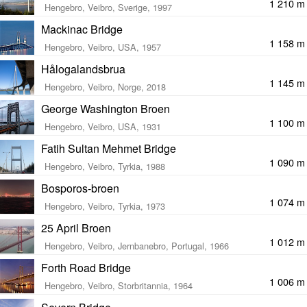
1 210 m
Hengebro, Veibro, Sverige, 1997
Mackinac Bridge
1 158 m
Hengebro, Veibro, USA, 1957
Hålogalandsbrua
1 145 m
Hengebro, Veibro, Norge, 2018
George Washington Broen
1 100 m
Hengebro, Veibro, USA, 1931
Fatih Sultan Mehmet Bridge
1 090 m
Hengebro, Veibro, Tyrkia, 1988
Bosporos-broen
1 074 m
Hengebro, Veibro, Tyrkia, 1973
25 April Broen
1 012 m
Hengebro, Veibro, Jernbanebro, Portugal, 1966
Forth Road Bridge
1 006 m
Hengebro, Veibro, Storbritannia, 1964