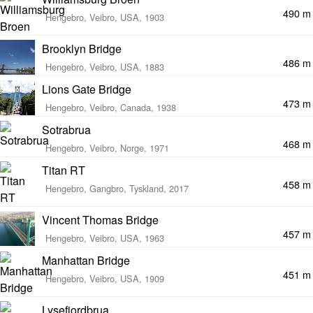
490 m
Hengebro, Veibro, USA, 1903
Brooklyn Bridge
486 m
Hengebro, Veibro, USA, 1883
Lions Gate Bridge
473 m
Hengebro, Veibro, Canada, 1938
Sotrabrua
468 m
Hengebro, Veibro, Norge, 1971
Titan RT
458 m
Hengebro, Gangbro, Tyskland, 2017
Vincent Thomas Bridge
457 m
Hengebro, Veibro, USA, 1963
Manhattan Bridge
451 m
Hengebro, Veibro, USA, 1909
Lysefjordbrua