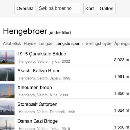
Oversikt
Kart
Galleri
Hengebroer
(endre filter)
Alfabetisk
Høyde
Lengde
Lengste spenn
Seilingshøyde
Åpnings
1915 Çanakkale Bridge
2 023 m
Hengebro, Veibro, Tyrkia, 2022
Akashi Kaikyō Broen
1 991 m
Hengebro, Veibro, Japan, 1998
Xihoumen-broen
1 650 m
Hengebro, Veibro, Kina, 2009
Storebælt Østbroen
1 624 m
Hengebro, Veibro, Danmark, 1998
Osman Gazi Bridge
1 550 m
Hengebro, Veibro, Tyrkia, 2016