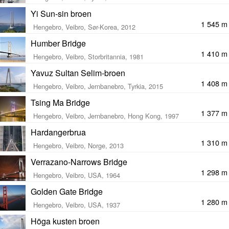
Yi Sun-sin broen
1 545 m
Hengebro, Veibro, Sør-Korea, 2012
Humber Bridge
1 410 m
Hengebro, Veibro, Storbritannia, 1981
Yavuz Sultan Selim-broen
1 408 m
Hengebro, Veibro, Jernbanebro, Tyrkia, 2015
Tsing Ma Bridge
1 377 m
Hengebro, Veibro, Jernbanebro, Hong Kong, 1997
Hardangerbrua
1 310 m
Hengebro, Veibro, Norge, 2013
Verrazano-Narrows Bridge
1 298 m
Hengebro, Veibro, USA, 1964
Golden Gate Bridge
1 280 m
Hengebro, Veibro, USA, 1937
Höga kusten broen