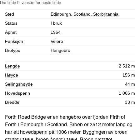
Sted
Edinburgh, Scotland,
Storbritannia
Status
I bruk
Åpnet
1964
Funksjon
Veibro
Brotype
Hengebro
Lengde
2 512 m
Høyde
156 m
Seilingshøyde
44 m
Hovedspenn
1 006 m
Bredde
33 m
Forth Road Bridge er en hengebro over fjorden Firth of
Forth i Edinburgh i Scotland. Broen er 2512 meter lang og
har ett hovedspenn på 1006 meter. Byggingen av broen
startet i 1958, broen åpnet i 1964. Broen erstattet