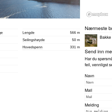
Nærmeste b
ge
Lengde
566 m
Bakke 
Seilingshøyde
50 m
Hovedspenn
331 m
Send inn mer
Har du spørsmål,
feil, vennligst
Navn
Mail
Melding