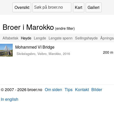
Oversikt
Kart
Galleri
Broer i Marokko
(endre filter)
Alfabetisk
Høyde
Lengde
Lengste spenn
Seilingshøyde
Åpnings
Mohammed VI Bridge
200 m
Skråstagsbro, Veibro, Marokko, 2016
© 2007 - 2026 broer.no
Om siden
Tips
Kontakt
Bilder
In english