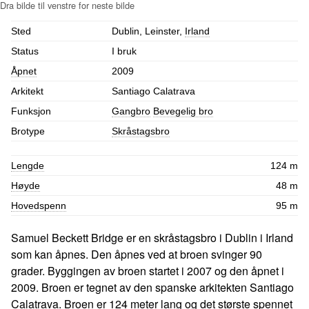
Sted
Dublin, Leinster,
Irland
Status
I bruk
Åpnet
2009
Arkitekt
Santiago Calatrava
Funksjon
Gangbro
Bevegelig bro
Brotype
Skråstagsbro
Lengde
124 m
Høyde
48 m
Hovedspenn
95 m
Samuel Beckett Bridge er en skråstagsbro i Dublin i Irland
som kan åpnes. Den åpnes ved at broen svinger 90
grader. Byggingen av broen startet i 2007 og den åpnet i
2009. Broen er tegnet av den spanske arkitekten Santiago
Calatrava. Broen er 124 meter lang og det største spennet